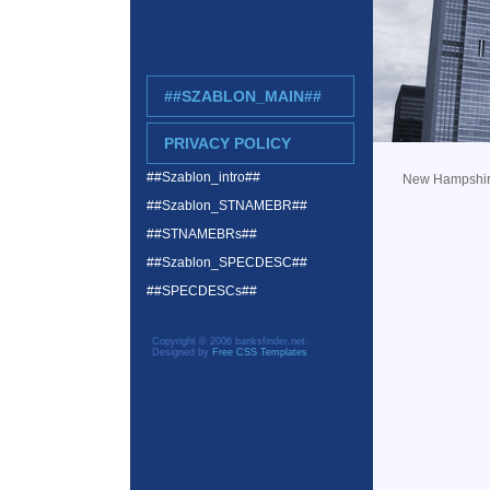
##SZABLON_MAIN##
PRIVACY POLICY
##Szablon_intro##
New Hampshi
##Szablon_STNAMEBR##
##STNAMEBRs##
##Szablon_SPECDESC##
##SPECDESCs##
Copyright © 2006 banksfinder.net.
Designed by
Free CSS Templates