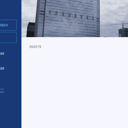
IN##
364579.
R##
C##
net.
ates