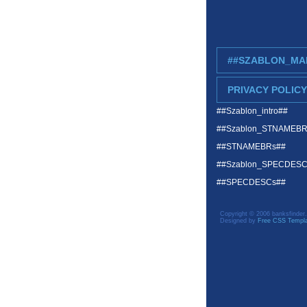
##SZABLON_MA
PRIVACY POLICY
##Szablon_intro##
##Szablon_STNAMEB
##STNAMEBRs##
##Szablon_SPECDES
##SPECDESCs##
Copyright © 2006 banksfinder.
Designed by
Free CSS Templ