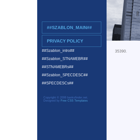
##SZABLON_MAIN##
PRIVACY POLICY
##Szablon_intro##
35390.
##Szablon_STNAMEBR##
##STNAMEBRs##
##Szablon_SPECDESC##
##SPECDESCs##
Copyright © 2006 banksfinder.net.
Designed by
Free CSS Templates