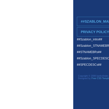
##SZABLON_MA
PRIVACY POLICY
##Szablon_intro##
##Szablon_STNAMEB
##STNAMEBRs##
##Szablon_SPECDES
##SPECDESCs##
Copyright © 2006 banksfinder.
Designed by
Free CSS Templ