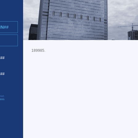
IN##
189985.
R##
C##
net.
ates