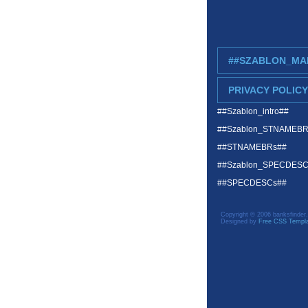
##SZABLON_MA
PRIVACY POLICY
##Szablon_intro##
##Szablon_STNAMEB
##STNAMEBRs##
##Szablon_SPECDES
##SPECDESCs##
Copyright © 2006 banksfinder.
Designed by
Free CSS Templ