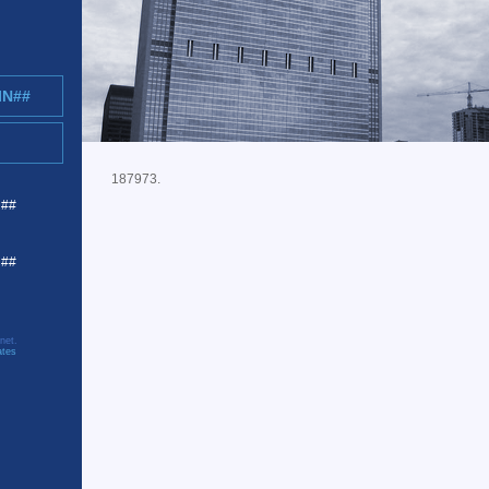
IN##
187973.
R##
C##
net.
ates