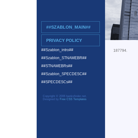
##SZABLON_MAIN##
PRIVACY POLICY
##Szablon_intro##
187794.
##Szablon_STNAMEBR##
##STNAMEBRs##
##Szablon_SPECDESC##
##SPECDESCs##
Copyright © 2006 banksfinder.net.
Designed by
Free CSS Templates