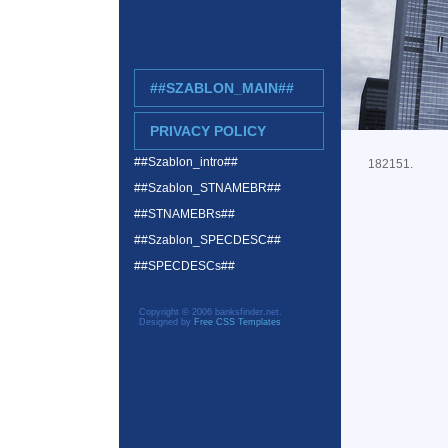
##SZABLON_MAIN##
PRIVACY POLICY
##Szablon_intro##
182151.
##Szablon_STNAMEBR##
##STNAMEBRs##
##Szablon_SPECDESC##
##SPECDESCs##
Copyright © 2006 banksfinder.net.
Designed by
Free CSS Templates