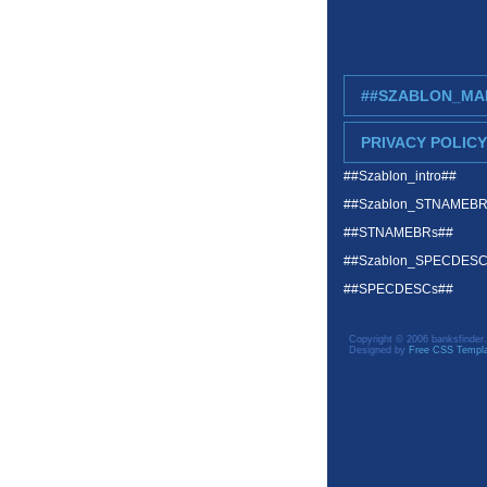
##SZABLON_MA
PRIVACY POLICY
##Szablon_intro##
##Szablon_STNAMEB
##STNAMEBRs##
##Szablon_SPECDES
##SPECDESCs##
Copyright © 2006 banksfinder.
Designed by
Free CSS Templ