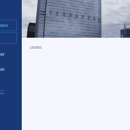
IN##
180885.
R##
C##
net.
ates