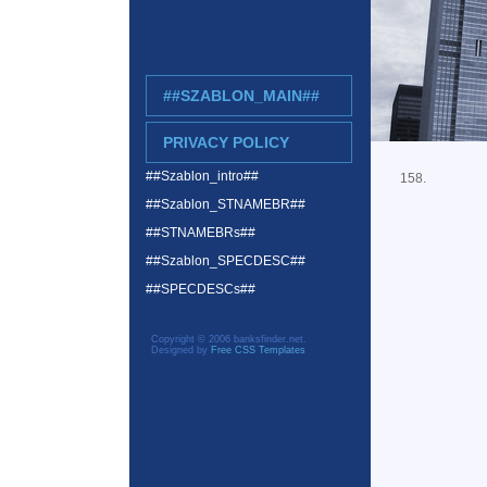
##SZABLON_MAIN##
PRIVACY POLICY
##Szablon_intro##
158.
##Szablon_STNAMEBR##
##STNAMEBRs##
##Szablon_SPECDESC##
##SPECDESCs##
Copyright © 2006 banksfinder.net.
Designed by
Free CSS Templates